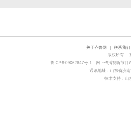
关于齐鲁网
|
联系我们
版权所有： 齐鲁网
鲁ICP备09062847号-1
网上传播视听节目许可证
通讯地址：山东省济南市
技术支持：
山