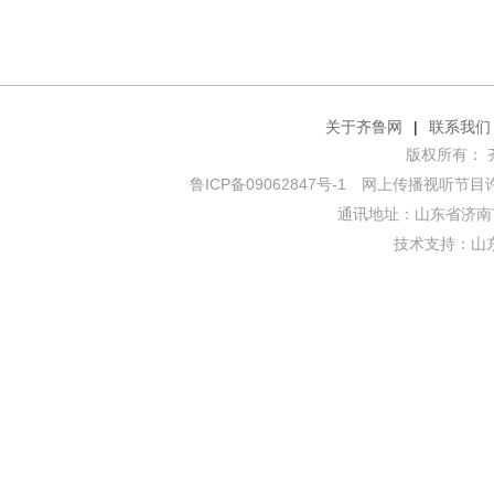
关于齐鲁网
|
联系我们
版权所有： 齐鲁网
鲁ICP备09062847号-1
网上传播视听节目许可证
通讯地址：山东省济南市
技术支持：
山