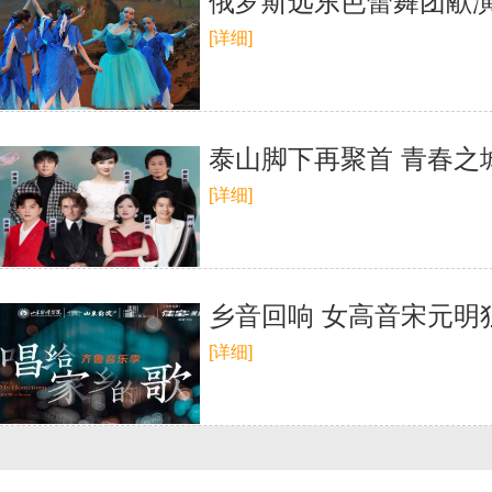
俄罗斯远东芭蕾舞团献演
[详细]
泰山脚下再聚首 青春之
[详细]
乡音回响 女高音宋元明
[详细]