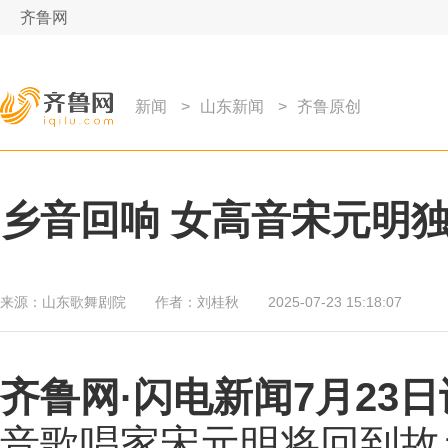
齐鲁网
新闻
>
山东新闻
>
齐鲁原创
乡音回响 女高音宋元明
来源：
山东歌舞剧院
作者：
刘桂秋
2025-07-23 15:18:07
齐鲁网
·闪电新闻7月23日
音歌唱家宋元明将回到故