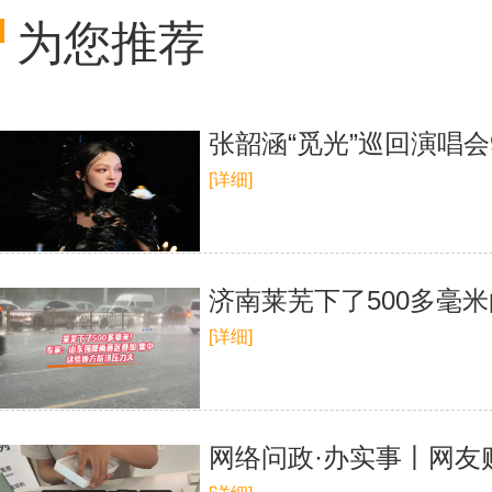
为您推荐
张韶涵“觅光”巡回演唱
[详细]
济南莱芜下了500多毫
[详细]
网络问政·办实事丨网友