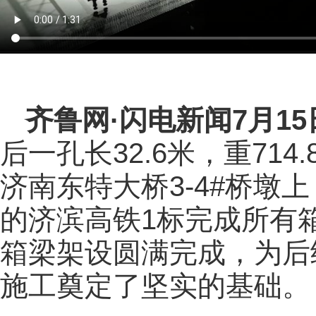
齐鲁网
·闪电新闻7月1
后一孔长32.6米，重71
济南东特大桥3-4#桥墩
的济滨高铁1标完成所有
箱梁架设圆满完成，为后
施工奠定了坚实的基础。