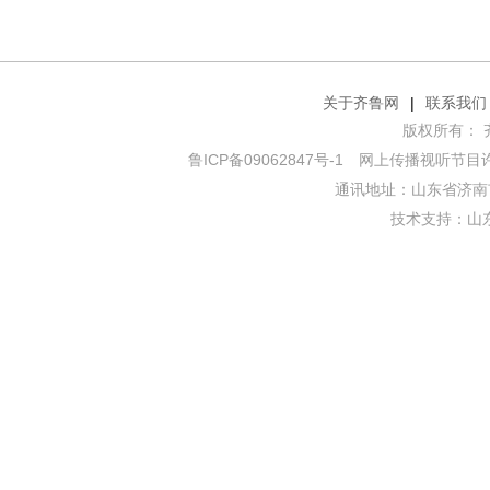
关于齐鲁网
|
联系我们
版权所有： 齐鲁网
鲁ICP备09062847号-1
网上传播视听节目许可证
通讯地址：山东省济南市
技术支持：
山