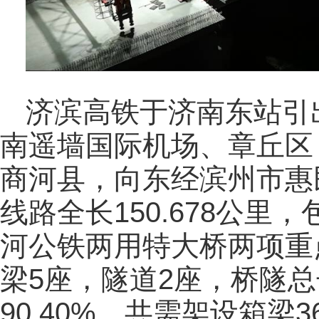
济滨高铁于济南东站引
南遥墙国际机场、章丘区
商河县，向东经滨州市惠
线路全长150.678公
河公铁两用特大桥两项重
梁5座，隧道2座，桥隧总
90.40%，共需架设箱梁36