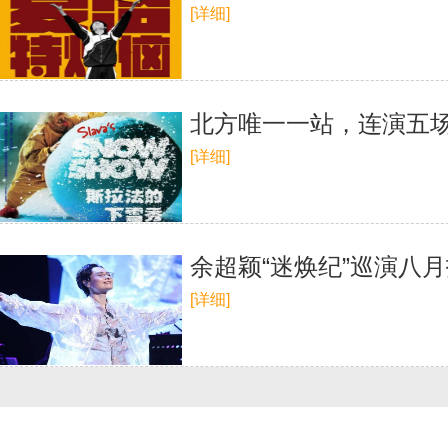
[详细]
北方唯一一站，连演五
[详细]
余超颖“迷焕纪”巡演八
[详细]