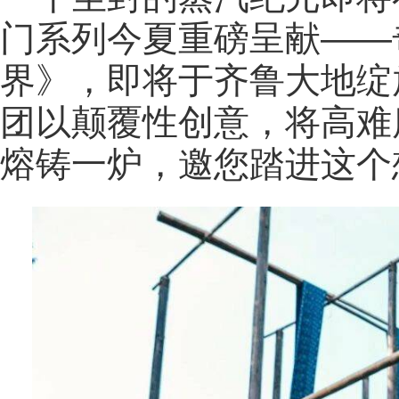
门系列今夏重磅呈献——
界》，即将于齐鲁大地绽
团以颠覆性创意，将高难
熔铸一炉，邀您踏进这个