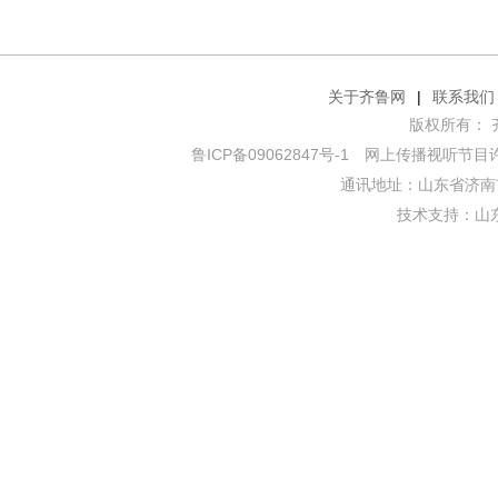
关于齐鲁网
|
联系我们
版权所有： 齐鲁网
鲁ICP备09062847号-1
网上传播视听节目许可证
通讯地址：山东省济南市
技术支持：
山