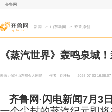
齐鲁网
新闻
>
山东新闻
>
齐鲁原创
《蒸汽世界》轰鸣泉城！
来源：
保利山东省会大剧院
作者：
刘桂秋
2025-07-03 16:08:07
齐鲁网
·闪电新闻7月3
一个尘封的蒸汽纪元即将