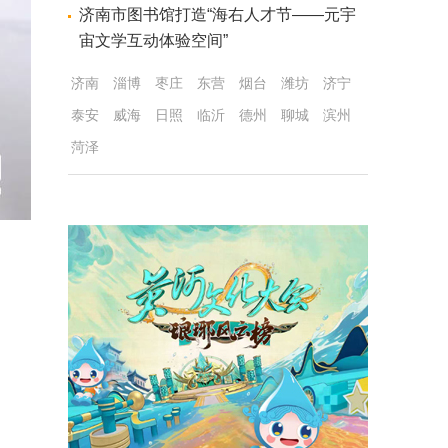
济南市图书馆打造“海右人才节——元宇
宙文学互动体验空间”
济南
淄博
枣庄
东营
烟台
潍坊
济宁
泰安
威海
日照
临沂
德州
聊城
滨州
菏泽