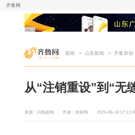
齐鲁网
新闻
>
山东新闻
>
齐鲁原创
从“注销重设”到“无
来源：
闪电新闻
作者：
何则伟
2025-06-18 17:13:0