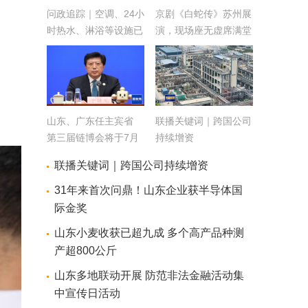
问政追踪｜空调、24小
京剧《白蛇传》苏州展
时热水、淋浴等设施已
演，现场座无虚席满堂
到位 东营港经济开发
喝彩！
区危化品停车场全部整
改完毕
山东、广东任主宾省
联播关键词｜跨国公司
第三届链博会将于7月
持续增资
16日在北京举行
联播关键词｜跨国公司持续增资
31年来首次问鼎！山东企业获半导体国
际金奖
山东小麦收获已超九成 多个高产品种测
产超800公斤
山东多地联动开展 防范非法金融活动集
中宣传日活动