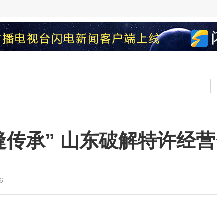
缝传承” 山东破解特许经
6