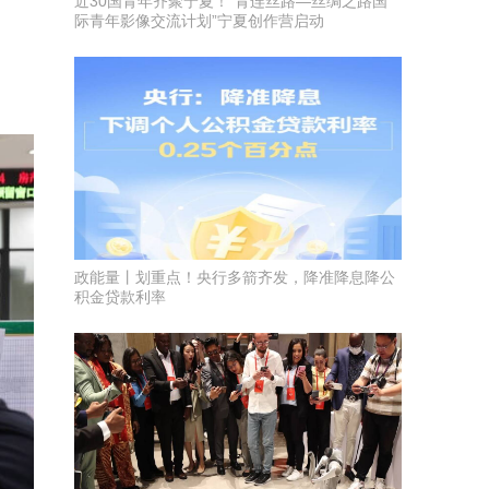
近30国青年齐聚宁夏！“青连丝路—丝绸之路国
际青年影像交流计划”宁夏创作营启动
政能量丨划重点！央行多箭齐发，降准降息降公
积金贷款利率