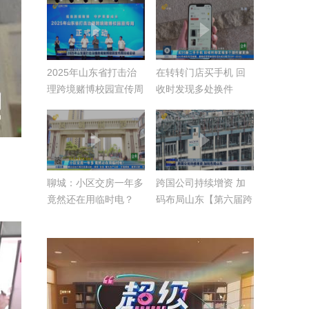
2025年山东省打击治
在转转门店买手机 回
理跨境赌博校园宣传周
收时发现多处换件
活动启动
聊城：小区交房一年多
跨国公司持续增资 加
竟然还在用临时电？
码布局山东【第六届跨
国公司领导人青岛峰
会】