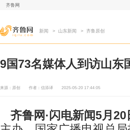
齐鲁网
新闻
>
山东新闻
>
齐鲁原创
9国73名媒体人到访山东
来源：
原创
作者：
信添译
2025-05-20 17:44:05
齐鲁网
·闪电新闻5月2
主办、国家广播电视总局