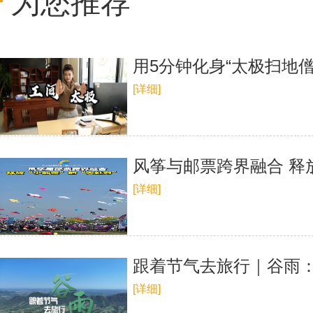
为您推荐
​用5分钟化身“太极扫地
[详细]
风筝与邮票跨界融合 释放
[详细]
跟着节气去旅行｜谷雨：
[详细]