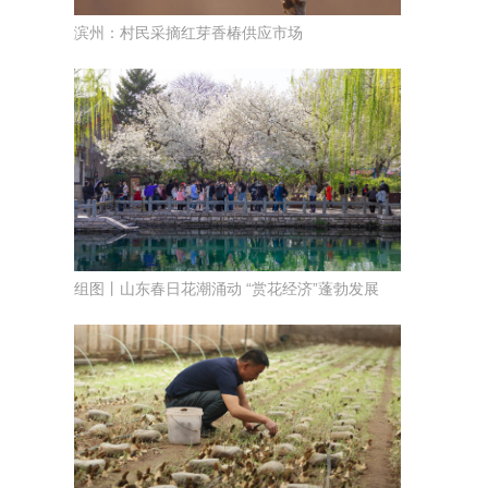
滨州：村民采摘红芽香椿供应市场
组图丨山东春日花潮涌动 “赏花经济”蓬勃发展