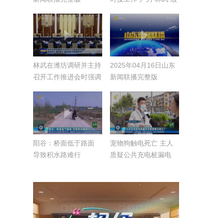
勇 周乃翔出席
林武在潍坊调研并主持
2025年04月16日山东
召开工作推进会时强调
新闻联播完整版
坚定信心 保持定力 确
保经济平稳健康运行
阳谷：桥面低于路面
宠物狗触电死亡 主人
导致积水路难行
质疑公共充电桩漏电