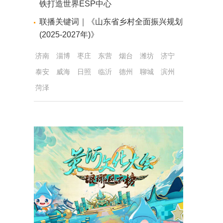
铁打造世界ESP中心
联播关键词｜《山东省乡村全面振兴规划
(2025-2027年)》
济南
淄博
枣庄
东营
烟台
潍坊
济宁
泰安
威海
日照
临沂
德州
聊城
滨州
菏泽