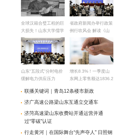
全球汉籍合璧工程的巨
省政府新闻办举行政策
大损失！山东大学儒学
例行吹风会 解读《山
高等研究院教授单承彬
东省乡村全面振兴规划
逝世
(2025-2027年)》
山东“五段式”分时电价
增长8.3%！一季度山
缓解电力供应压力
东网上零售额达1836.2
亿元
联播关键词｜青岛12条楼市新政
济广高速公路梁山东互通立交通车
济菏高速梁山东收费站开通运营并通
过“零碳”认证
行走黄河｜在国际舞台“先声夺人” 日照钢