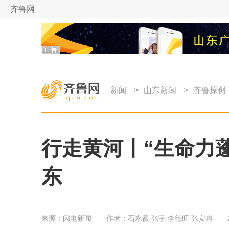
齐鲁网
新闻
>
山东新闻
>
齐鲁原创
行走黄河丨“生命力
东
来源：
闪电新闻
作者：
石永薇 张宇 李德旺 张安冉