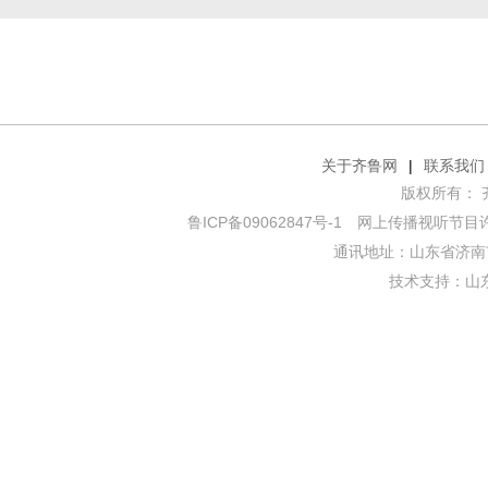
关于齐鲁网
|
联系我们
版权所有： 齐鲁网
鲁ICP备09062847号-1
网上传播视听节目许可证
通讯地址：山东省济南市
技术支持：
山