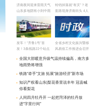
济南夜间迎来雷雨天气
铃铛掉落就“有灾”？老
山东多地阴有小到中雨
套路现身济南街头 4人
局部大雨
诈骗团伙被抓现行
发车！“齐鲁1号”首
全省乡村文化振兴暨移
发！3条线路22个站点
风易俗工作推进会召开
带你穿越千年人文与山
全国大部暖意升级气温持续偏高，南方多
海盛景
地雨势将增强
铁路“牵手”文旅 拓展“旅游经济”新市场
知识产权看山东|梨花香里说丰年 冠县喊
你看梨花
人间四月牡丹开 一起把菏泽的牡丹放
进“字里行间”