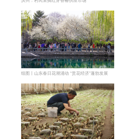
滨州：村民采摘红芽香椿供应市场
组图丨山东春日花潮涌动 “赏花经济”蓬勃发展