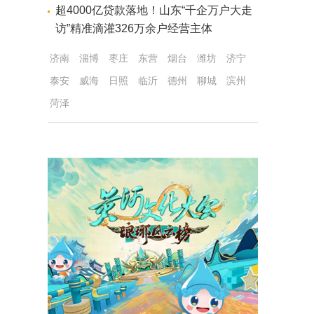
超4000亿贷款落地！山东“千企万户大走
访”精准滴灌326万余户经营主体
济南
淄博
枣庄
东营
烟台
潍坊
济宁
泰安
威海
日照
临沂
德州
聊城
滨州
菏泽