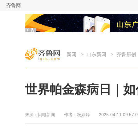
齐鲁网
新闻
>
山东新闻
>
齐鲁原创
世界帕金森病日｜如
来源：
闪电新闻
作者：
杨婷婷
2025-04-11 09:57:0