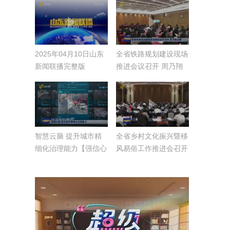
2025年04月10日山东
全省铁路规划建设现场
新闻联播完整版
推进会议召开 周乃翔
出席
智慧云脑 提升城市精
全省乡村文化振兴暨移
细化治理能力【强信心
风易俗工作推进会召开
稳经济 促发展】