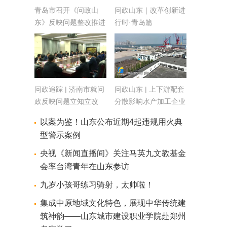
青岛市召开《问政山
问政山东｜改革创新进
东》反映问题整改推进
行时·青岛篇
专题会议
问政追踪 | 济南市就问
问政山东 | 上下游配套
政反映问题立知立改
分散影响水产加工企业
发展 青岛市：加快产
以案为鉴！山东公布近期4起违规用火典
业集聚 重振传统优势
型警示案例
央视《新闻直播间》关注马英九文教基金
会率台湾青年在山东参访
九岁小孩哥练习骑射，太帅啦！
集成中原地域文化特色，展现中华传统建
筑神韵——山东城市建设职业学院赴郑州