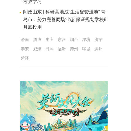
考察学习
问政山东 | 科研高地成“生活配套洼地” 青
岛市：努力完善商场业态 保证规划学校8
月底投用
济南
淄博
枣庄
东营
烟台
潍坊
济宁
泰安
威海
日照
临沂
德州
聊城
滨州
菏泽