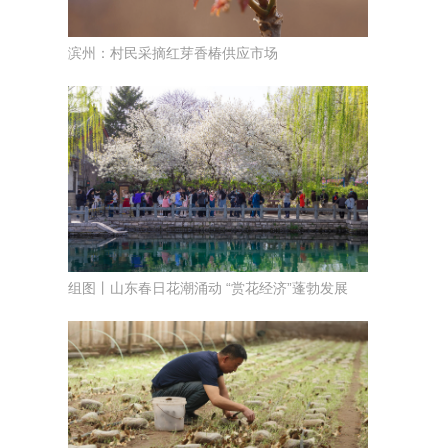
滨州：村民采摘红芽香椿供应市场
组图丨山东春日花潮涌动 “赏花经济”蓬勃发展