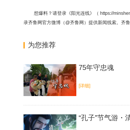
想爆料？请登录《阳光连线》（
https://minshe
录齐鲁网官方微博（
@齐鲁网
）提供新闻线索。齐
为您推荐
75年守忠魂
[详细]
“孔子”节气游・