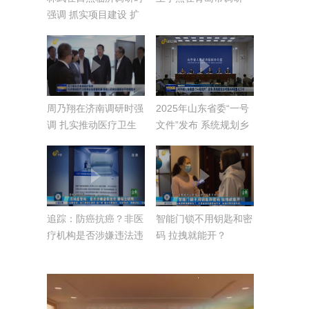
强调 抓实项目建设 扩
大有效投资 加快推动
绿色低碳高质量发展
周乃翔在济南调研时强
2025年山东省委“一号
调 扎实推动医疗卫生
文件”发布 系统规划乡
事业高质量发展 促进
村振兴8项重点工作
人民群众健康水平持续
【权威发布】
提升
追踪：防癌抗癌？非医
智能门锁不用钥匙和密
疗机构是否涉嫌违法违
码 拉拽就能开？
规？