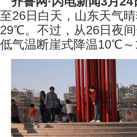
齐鲁网
·闪电新闻3月2
至26日白天，山东天气
29℃。不过，从26日夜
低气温断崖式降温10℃～