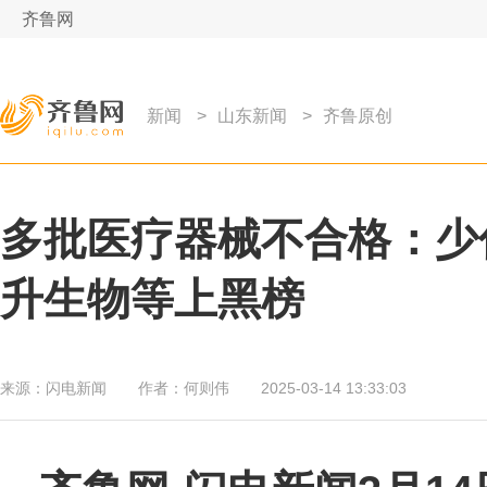
齐鲁网
新闻
>
山东新闻
>
齐鲁原创
多批医疗器械不合格：少
升生物等上黑榜
来源：
闪电新闻
作者：
何则伟
2025-03-14 13:33:03