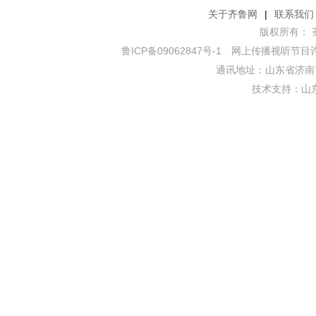
关于齐鲁网
|
联系我们
版权所有： 齐鲁网
鲁ICP备09062847号-1
网上传播视听节目许可证
通讯地址：山东省济南市
技术支持：
山