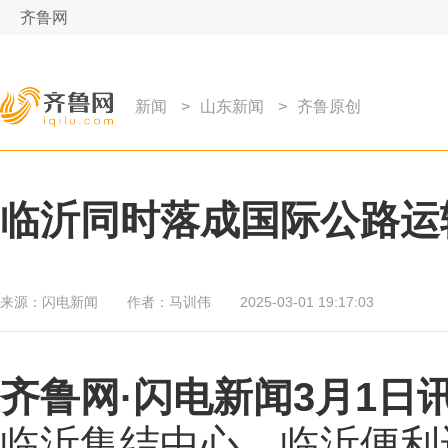
齐鲁网
新闻
>
山东新闻
>
齐鲁原创
临沂同时落成国际公路运输
来源：
闪电新闻
作者：
马训伟
2025-03-01 19:17:03
齐鲁网
·闪电新闻3月1日
临沂集结中心、临沂便利