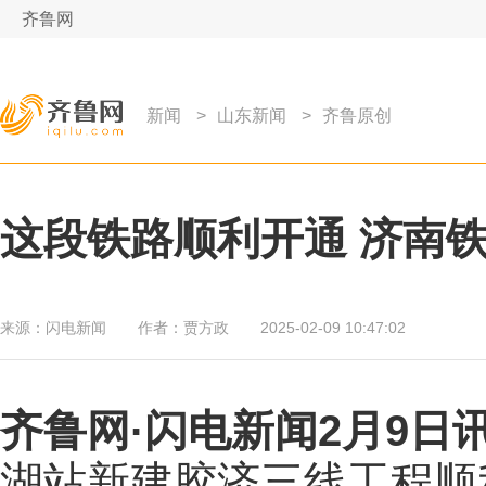
齐鲁网
新闻
>
山东新闻
>
齐鲁原创
这段铁路顺利开通 济南
来源：
闪电新闻
作者：
贾方政
2025-02-09 10:47:02
齐鲁网
·闪电新闻2月9日
湖站新建胶济三线工程顺