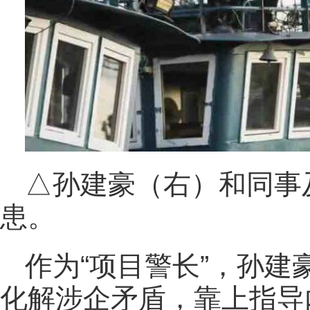
△孙建豪（右）和同事
患。
作为“项目警长”，孙
化解涉企矛盾，靠上指导