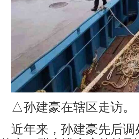
△孙建豪在辖区走访。
近年来，孙建豪先后调处