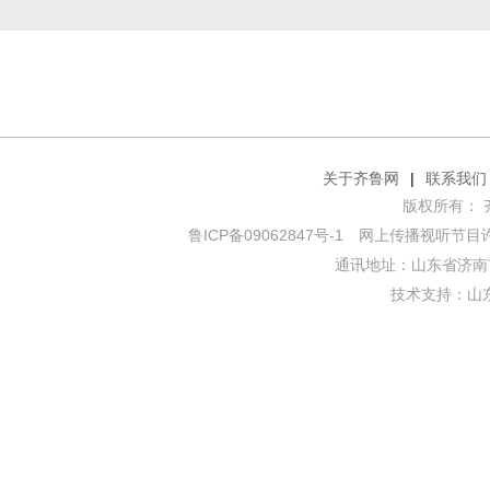
关于齐鲁网
|
联系我们
版权所有： 齐鲁网
鲁ICP备09062847号-1
网上传播视听节目许可证
通讯地址：山东省济南市
技术支持：
山