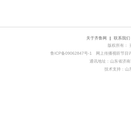
关于齐鲁网
|
联系我们
版权所有： 齐鲁网
鲁ICP备09062847号-1
网上传播视听节目许可证
通讯地址：山东省济南市
技术支持：
山