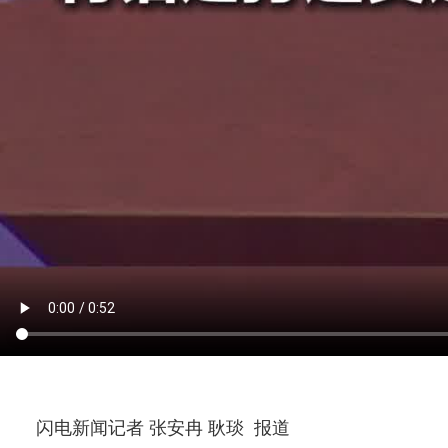
闪电新闻记者 张安冉 耿琰 报道