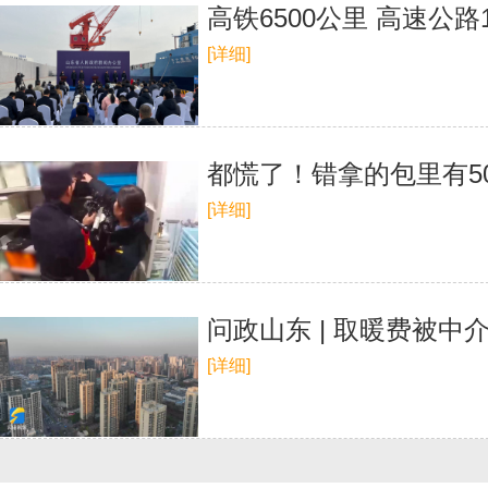
高铁6500公里 高速公
[详细]
都慌了！错拿的包里有5
[详细]
问政山东 | 取暖费被
[详细]