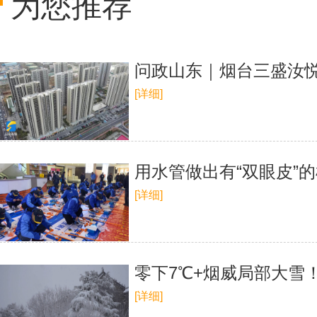
为您推荐
问政山东｜烟台三盛汝
[详细]
用水管做出有“双眼皮”
[详细]
零下7℃+烟威局部大雪
[详细]