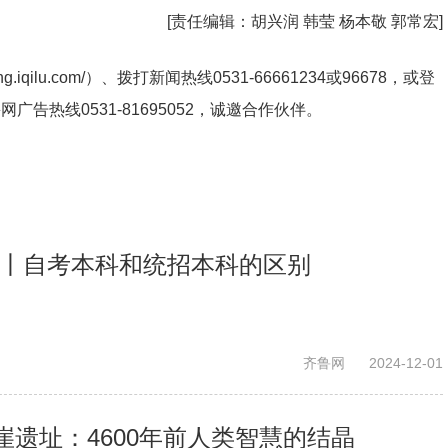
[责任编辑：
胡兴润 韩莹 杨本敬 郭常宏
]
ng.iqilu.com/
）、拨打新闻热线0531-66661234或96678，或登
鲁网广告热线
0531-81695052
，诚邀合作伙伴。
策丨自考本科和统招本科的区别
齐鲁网
2024-12-01
遗址：4600年前人类智慧的结晶