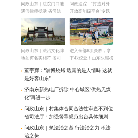
问政山东｜法院门口遭
问政追踪｜“打造对外
遇假律师揽活 省司法
开放高能级平台”专题
厅：依法依规严肃整治
问政整改情况汇总
问政山东｜法治文化阵
进入全部6项决赛，拿
地如何名实相符 省司
下4冠2亚！山东队霸榜
法厅：认真查核认真反
首届三大球运动会
董宇辉：“淄博烧烤 透露的是人情味 这就
思认真整改
是好客山东”
济南东新热电厂拆除 中心城区“供热无煤
化”再进一步
问政山东｜村集体合同合法性审查不到位
省司法厅：加强督导规范出台具体细则
问政山东｜筑法治之基 行法治之力 积法
治之势