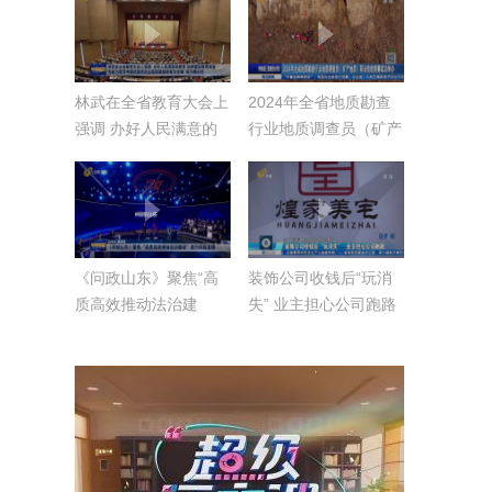
林武在全省教育大会上
2024年全省地质勘查
强调 办好人民满意的
行业地质调查员（矿产
教育 加快建设教育强
地质）职业技能竞赛成
省 为奋力谱写中国式
功举办
现代化山东篇章提供有
力支撑 周乃翔主持
《问政山东》聚焦“高
装饰公司收钱后“玩消
质高效推动法治建
失” 业主担心公司跑路
设”进行问政直播