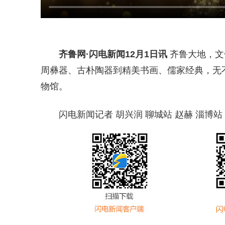
齐鲁网
·闪电新闻12月1日讯
齐鲁大地，文
周彝器、古朴陶器到精美书画、儒家经典，无
物馆。
闪电新闻记者 胡兴润 聊城站 赵赫 淄博站