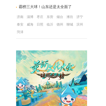
霸榜三大球！山东还是太全面了
济南
淄博
枣庄
东营
烟台
潍坊
济宁
泰安
威海
日照
临沂
德州
聊城
滨州
菏泽