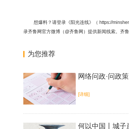
想爆料？请登录《阳光连线》（
https://minshe
录齐鲁网官方微博（
@齐鲁网
）提供新闻线索。齐
为您推荐
网络问政·问政
[详细]
何以中国丨城子崖