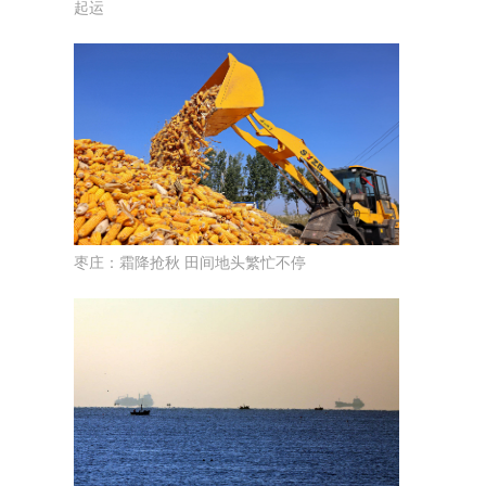
起运
枣庄：霜降抢秋 田间地头繁忙不停