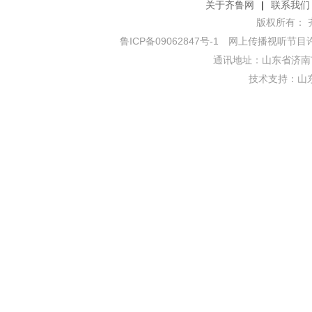
关于齐鲁网
|
联系我们
版权所有： 齐鲁网
鲁ICP备09062847号-1
网上传播视听节目许可证
通讯地址：山东省济南市
技术支持：
山