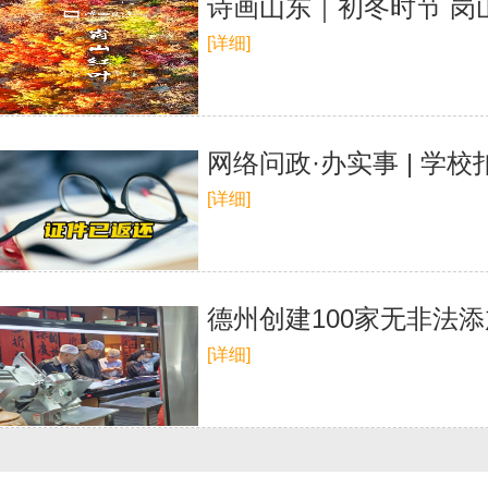
诗画山东｜初冬时节 岗
[详细]
网络问政·办实事 | 学
[详细]
德州创建100家无非法添
[详细]