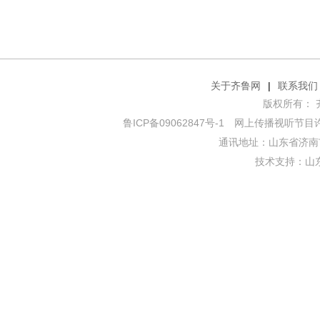
关于齐鲁网
|
联系我们
版权所有： 齐鲁网
鲁ICP备09062847号-1
网上传播视听节目许可证
通讯地址：山东省济南市
技术支持：
山