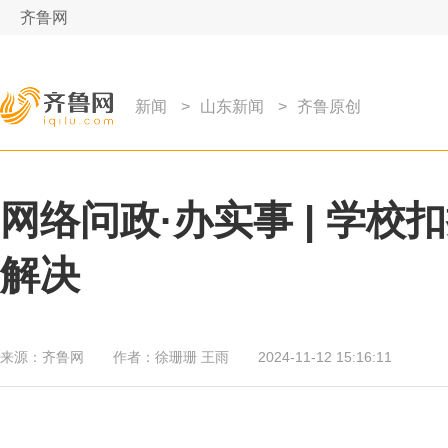
齐鲁网
新闻
>
山东新闻
>
齐鲁原创
网络问政·办实事 | 学
解决
来源：
齐鲁网
作者：
徐珊珊 王雨
2024-11-12 15:16:11