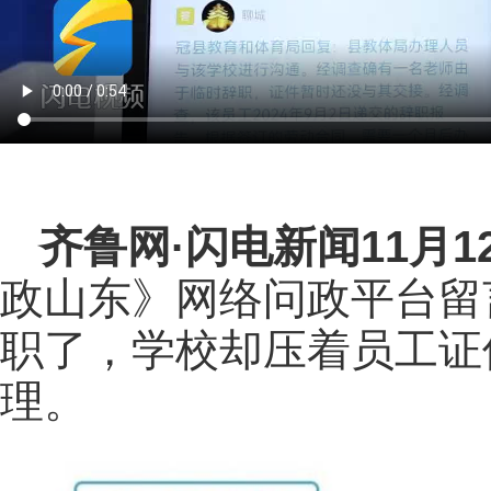
齐鲁网
·闪电新闻11月1
政山东》网络问政平台留
职了，学校却压着员工证
理。