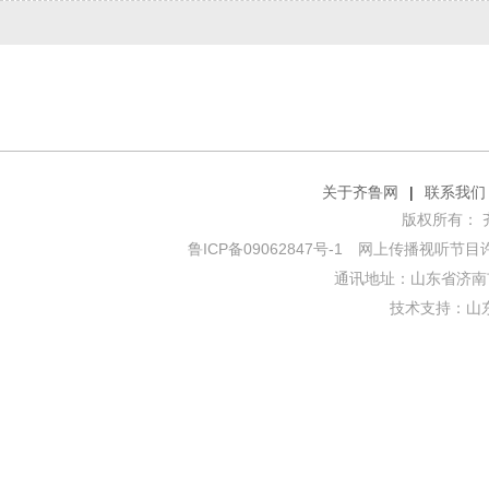
关于齐鲁网
|
联系我们
版权所有： 齐鲁网
鲁ICP备09062847号-1
网上传播视听节目许可证
通讯地址：山东省济南市
技术支持：
山