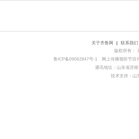
关于齐鲁网
|
联系我们
版权所有： 齐鲁网
鲁ICP备09062847号-1
网上传播视听节目许可证
通讯地址：山东省济南市
技术支持：
山