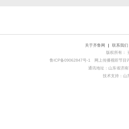
关于齐鲁网
|
联系我们
版权所有： 齐鲁网
鲁ICP备09062847号-1
网上传播视听节目许可证
通讯地址：山东省济南市
技术支持：
山