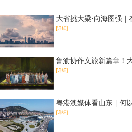
大省挑大梁·向海图强｜
[详细]
鲁渝协作文旅新篇章！
[详细]
粤港澳媒体看山东｜何以
[详细]