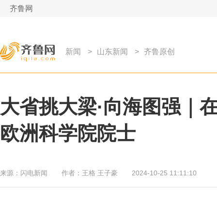
齐鲁网
新闻
>
山东新闻
>
齐鲁原创
大省挑大梁·向海图强｜
欧洲科学院院士
来源：
闪电新闻
作者：
王格 王子豪
2024-10-25 11:11:10