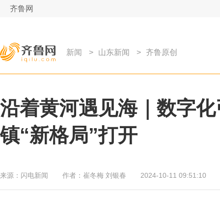
齐鲁网
新闻
>
山东新闻
>
齐鲁原创
沿着黄河遇见海｜数字化
镇“新格局”打开
来源：
闪电新闻
作者：
崔冬梅 刘银春
2024-10-11 09:51:10