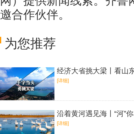
网
）提供新闻线索。齐鲁
邀合作伙伴。
为您推荐
经济大省挑大梁丨看山东
[详细]
沿着黄河遇见海丨“河”
[详细]