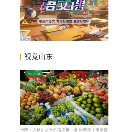
视觉山东
日照：入秋后水果价格逐步回落 应季菜上市菜篮