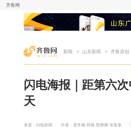
齐鲁网
新闻
>
山东新闻
>
齐鲁原创
闪电海报｜距第六次
天
来源：
闪电新闻
作者：
娄冬梅 韩薇 殷爽爽 张童童