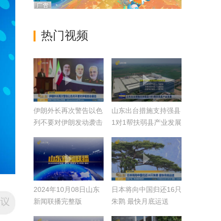
热门视频
伊朗外长再次警告以色
山东出台措施支持强县
列不要对伊朗发动袭击
1对1帮扶弱县产业发展
2024年10月08日山东
日本将向中国归还16只
新闻联播完整版
朱鹮 最快月底运送