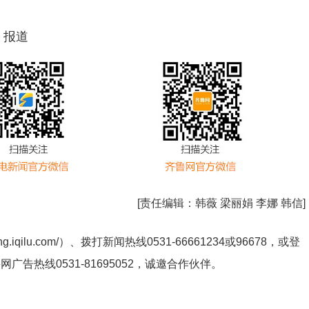
 报道
[责任编辑：
韩薇 梁丽娟 李娜 韩信
]
ng.iqilu.com/
）、拨打新闻热线0531-66661234或96678，或登
鲁网广告热线
0531-81695052
，诚邀合作伙伴。