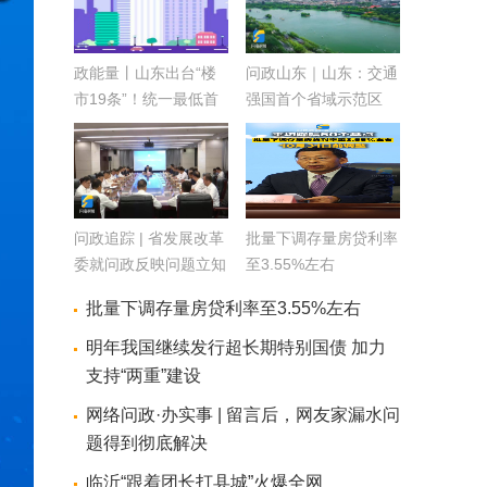
政能量丨山东出台“楼
问政山东｜山东：交通
市19条”！统一最低首
强国首个省域示范区
付比例、降低存量房贷
利率
问政追踪 | 省发展改革
批量下调存量房贷利率
委就问政反映问题立知
至3.55%左右
立改
批量下调存量房贷利率至3.55%左右
明年我国继续发行超长期特别国债 加力
支持“两重”建设
网络问政·办实事 | 留言后，网友家漏水问
题得到彻底解决
临沂“跟着团长打县城”火爆全网