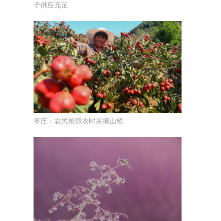
子供应充足
枣庄：农民抢抓农时采摘山楂