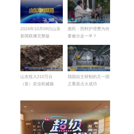
2024年10月09日山东
惠民：照料护理费为何
新闻联播完整版
要被分走一半？
山东投入210万台
我国自主研制的又一国
（套）农业机械服
之重器点火成功
务“三秋”生产