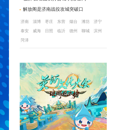
解放阁是济南战役攻城突破口
济南
淄博
枣庄
东营
烟台
潍坊
济宁
泰安
威海
日照
临沂
德州
聊城
滨州
菏泽