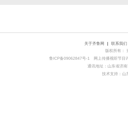
关于齐鲁网
|
联系我们
版权所有： 齐鲁网
鲁ICP备09062847号-1
网上传播视听节目许可证
通讯地址：山东省济南市
技术支持：
山