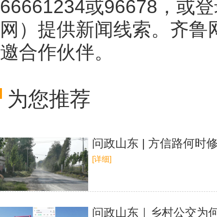
66661234或96678
网
）提供新闻线索。齐鲁
邀合作伙伴。
为您推荐
问政山东 | 方信路何时
[详细]
问政山东｜乡村公交为何