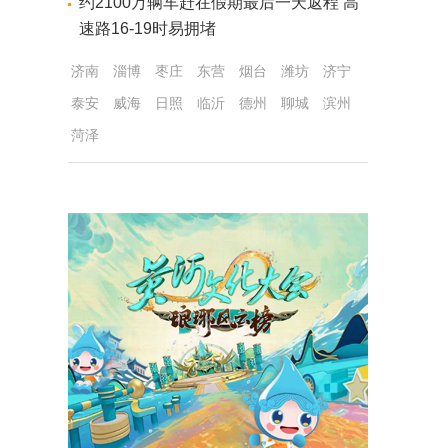
约2100万辆车赶在假期最后一天返程 高
速路16-19时易拥堵
济南
淄博
枣庄
东营
烟台
潍坊
济宁
泰安
威海
日照
临沂
德州
聊城
滨州
菏泽