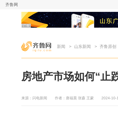
齐鲁网
新闻
>
山东新闻
>
齐鲁原创
房地产市场如何“止跌
来源：
闪电新闻
作者：
唐福晨 张森 王蒙
2024-10-1