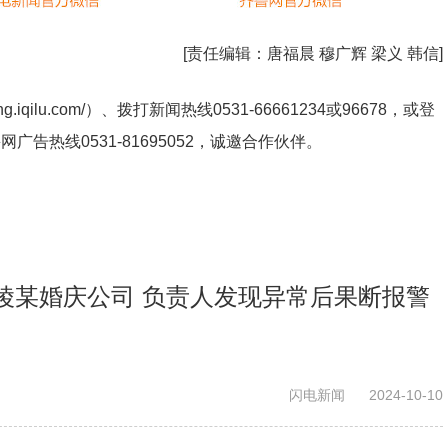
[责任编辑：
唐福晨 穆广辉 梁义 韩信
]
ng.iqilu.com/
）、拨打新闻热线0531-66661234或96678，或登
鲁网广告热线
0531-81695052
，诚邀合作伙伴。
陵某婚庆公司 负责人发现异常后果断报警
闪电新闻
2024-10-10