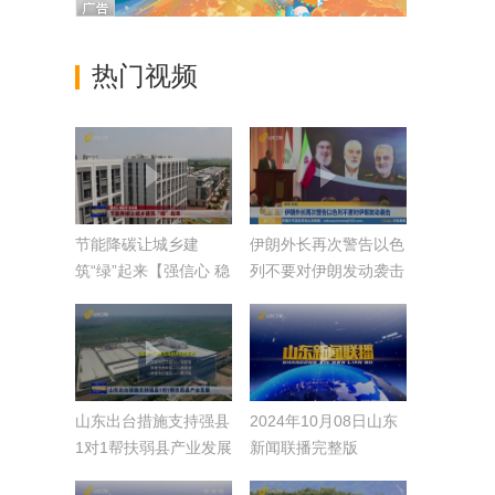
热门视频
节能降碳让城乡建
伊朗外长再次警告以色
筑“绿”起来【强信心 稳
列不要对伊朗发动袭击
经济 促发展】
山东出台措施支持强县
2024年10月08日山东
1对1帮扶弱县产业发展
新闻联播完整版