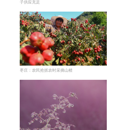
子供应充足
枣庄：农民抢抓农时采摘山楂