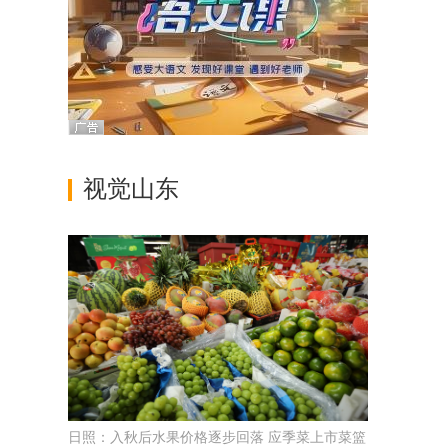
视觉山东
日照：入秋后水果价格逐步回落 应季菜上市菜篮