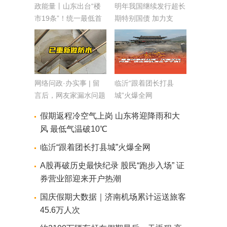
政能量丨山东出台“楼
明年我国继续发行超长
市19条”！统一最低首
期特别国债 加力支
付比例、降低存量房贷
持“两重”建设
利率
网络问政·办实事 | 留
临沂“跟着团长打县
言后，网友家漏水问题
城”火爆全网
得到彻底解决
假期返程冷空气上岗 山东将迎降雨和大
风 最低气温破10℃
临沂“跟着团长打县城”火爆全网
A股再破历史最快纪录 股民“跑步入场” 证
券营业部迎来开户热潮
国庆假期大数据｜济南机场累计运送旅客
45.6万人次