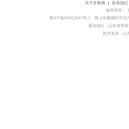
关于齐鲁网
|
联系我们
版权所有： 齐鲁网
鲁ICP备09062847号-1
网上传播视听节目许可证
通讯地址：山东省济南市
技术支持：
山