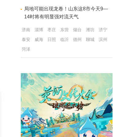
局地可能出现龙卷！山东这8市今天9—
14时将有明显强对流天气
济南
淄博
枣庄
东营
烟台
潍坊
济宁
泰安
威海
日照
临沂
德州
聊城
滨州
菏泽