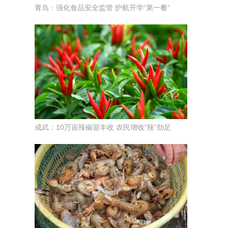
青岛：强化食品安全监管 护航开学“第一餐”
成武：10万亩辣椒迎丰收 农民增收“辣”劲足