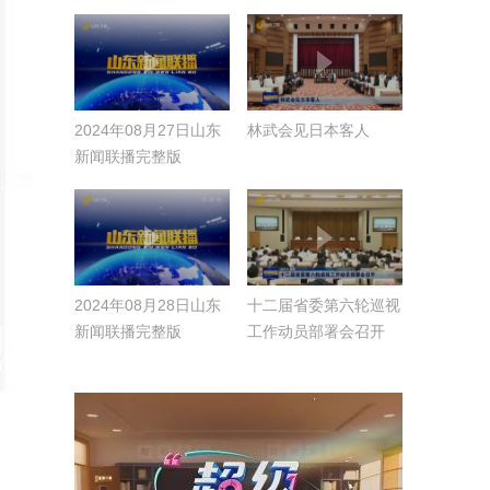
中国式现代化山东篇章
展巡视
【锚定现代化 改革再
深化 当好排头兵】
2024年08月27日山东
林武会见日本客人
新闻联播完整版
2024年08月28日山东
十二届省委第六轮巡视
新闻联播完整版
工作动员部署会召开