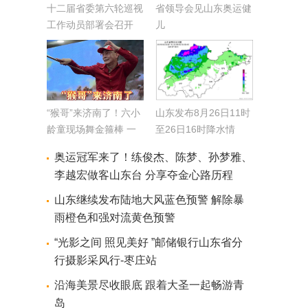
十二届省委第六轮巡视
省领导会见山东奥运健
工作动员部署会召开
儿
“猴哥”来济南了！六小
山东发布8月26日11时
龄童现场舞金箍棒 一
至26日16时降水情
秒梦回《西游记》
况：折合水量约19.6亿
奥运冠军来了！练俊杰、陈梦、孙梦雅、
方 最大降水量在滨州
李越宏做客山东台 分享夺金心路历程
无棣
山东继续发布陆地大风蓝色预警 解除暴
雨橙色和强对流黄色预警
“光影之间 照见美好 ”邮储银行山东省分
行摄影采风行-枣庄站
沿海美景尽收眼底 跟着大圣一起畅游青
岛