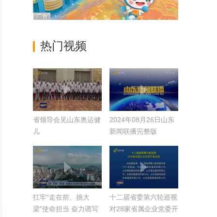
热门视频
省领导会见山东奥运健
2024年08月26日山东
儿
新闻联播完整版
扛牢“走在前、挑大
十二届省委第六轮巡视
梁”使命担当 奋力谱写
对28家省属企业党委开