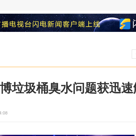
 淄博垃圾桶臭水问题获迅速
4:08