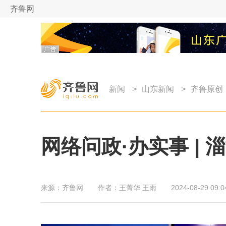
齐鲁网
新闻
>
山东新闻
>
齐鲁原创
网络问政·办实事 |
来源：
齐鲁网
作者：
王菁华 王雨
2024-08-29 09:0