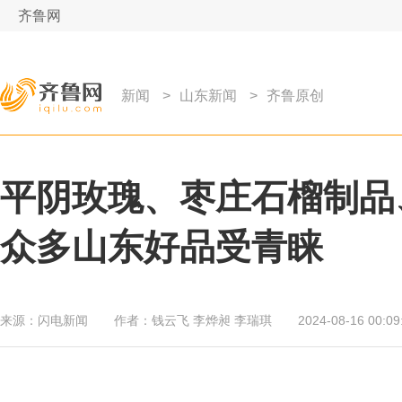
齐鲁网
新闻
>
山东新闻
>
齐鲁原创
平阴玫瑰、枣庄石榴制品
众多山东好品受青睐
来源：
闪电新闻
作者：
钱云飞 李烨昶 李瑞琪
2024-08-16 00:09