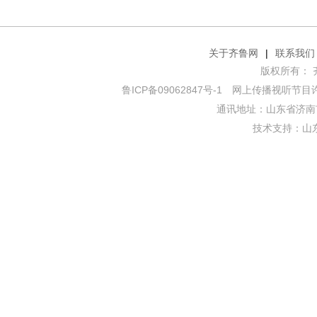
关于齐鲁网
|
联系我们
版权所有： 齐鲁网
鲁ICP备09062847号-1
网上传播视听节目许可证
通讯地址：山东省济南市
技术支持：
山