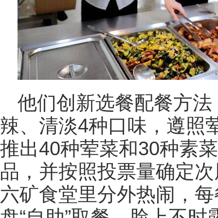
他们创新选餐配餐方法
辣、清淡4种口味，遵照
推出40种荤菜和30种素
品，并按照投票量确定次
六矿食堂里分外热闹，每
盘“自助”取餐，脸上不时