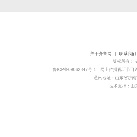
关于齐鲁网
|
联系我们
版权所有： 齐鲁网
鲁ICP备09062847号-1
网上传播视听节目许可证
通讯地址：山东省济南市
技术支持：
山