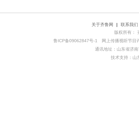
关于齐鲁网
|
联系我们
版权所有： 齐鲁网
鲁ICP备09062847号-1
网上传播视听节目许可证
通讯地址：山东省济南市
技术支持：
山