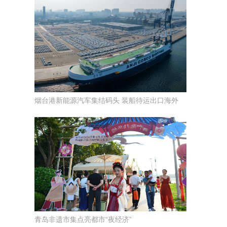
烟台港新能源汽车集结码头 装船待运出口海外
青岛非遗市集点亮都市“夜经济”