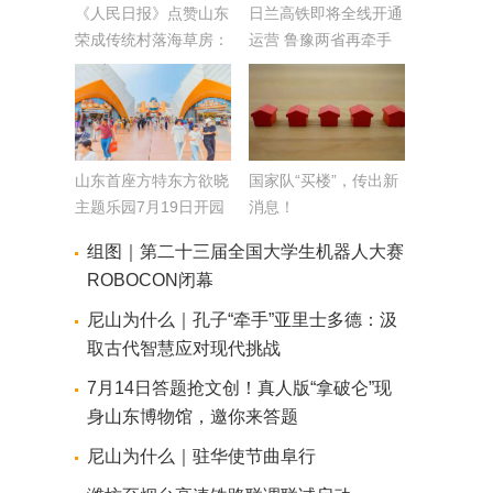
《人民日报》点赞山东
日兰高铁即将全线开通
荣成传统村落海草房：
运营 鲁豫两省再牵手
展现古风古韵焕发生机
活力
山东首座方特东方欲晓
国家队“买楼”，传出新
主题乐园7月19日开园
消息！
室内外高科技项目带游
组图｜第二十三届全国大学生机器人大赛
客开启沉浸式欢乐体验
ROBOCON闭幕
尼山为什么｜孔子“牵手”亚里士多德：汲
取古代智慧应对现代挑战
7月14日答题抢文创！真人版“拿破仑”现
身山东博物馆，邀你来答题
尼山为什么｜驻华使节曲阜行