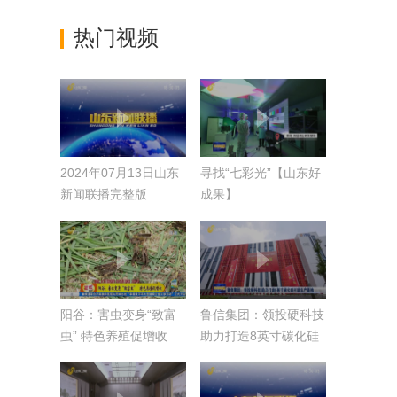
热门视频
2024年07月13日山东
寻找“七彩光”【山东好
新闻联播完整版
成果】
阳谷：害虫变身“致富
鲁信集团：领投硬科技
虫” 特色养殖促增收
助力打造8英寸碳化硅
衬底生产基地