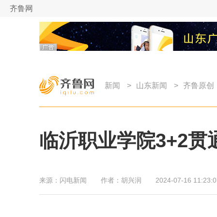
齐鲁网
新闻
>
山东新闻
>
齐鲁原创
临沂职业学院3+2贯
来源：
闪电新闻
作者：
胡兴润
2024-07-16 11:23:0