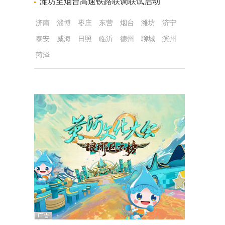
潍坊至烟台高速铁路联调联试启动
济南
淄博
枣庄
东营
烟台
潍坊
济宁
泰安
威海
日照
临沂
德州
聊城
滨州
菏泽