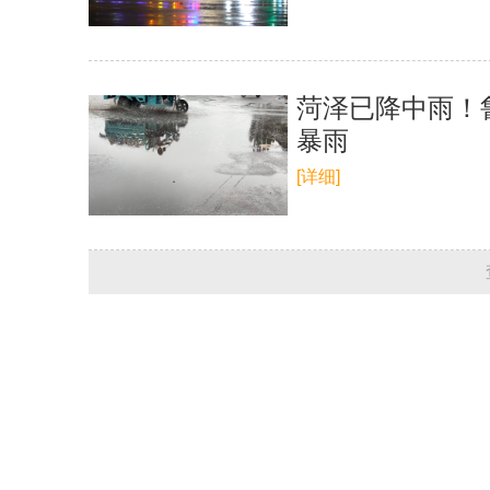
菏泽已降中雨！
暴雨
[详细]