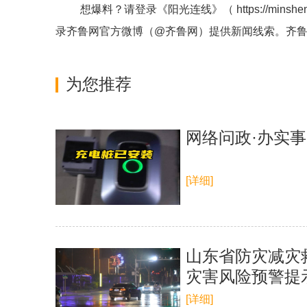
想爆料？请登录《阳光连线》（
https://minshe
录齐鲁网官方微博（
@齐鲁网
）提供新闻线索。齐
为您推荐
网络问政·办实
[详细]
山东省防灾减灾
灾害风险预警提
[详细]