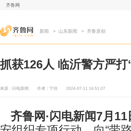
齐鲁网
新闻
>
山东新闻
>
齐鲁原创
抓获126人 临沂警方严打“
来源：
闪电新闻
作者：
宁佳
2024-07-11 16:51:07
齐鲁网
·闪电新闻7月1
安组织专项行动，向“带路党