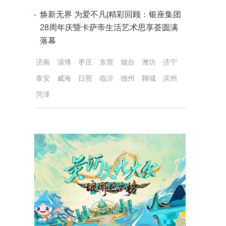
焕新无界 为爱不凡|精彩回顾：银座集团
28周年庆暨卡萨帝生活艺术思享荟圆满
落幕
济南
淄博
枣庄
东营
烟台
潍坊
济宁
泰安
威海
日照
临沂
德州
聊城
滨州
菏泽