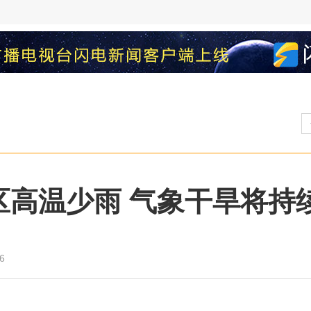
区高温少雨 气象干旱将持
6