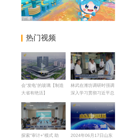
热门视频
会“发电”的玻璃【制造
林武在潍坊调研时强调
大省有绝活】
深入学习贯彻习近平总
书记视察山东重要讲话
精神 更加奋发有为地
做好经济社会发展各项
工作
探索“审计+”模式 助
2024年06月17日山东