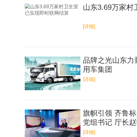
山东3.69万家
[详细]
品牌之光山东力
用车集团
[详细]
旗帜引领 齐鲁
党组书记 厅长
[详细]