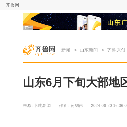
齐鲁网
新闻
>
山东新闻
>
齐鲁原创
山东6月下旬大部地
来源：
闪电新闻
作者：
何则伟
2024-06-20 16:36:0