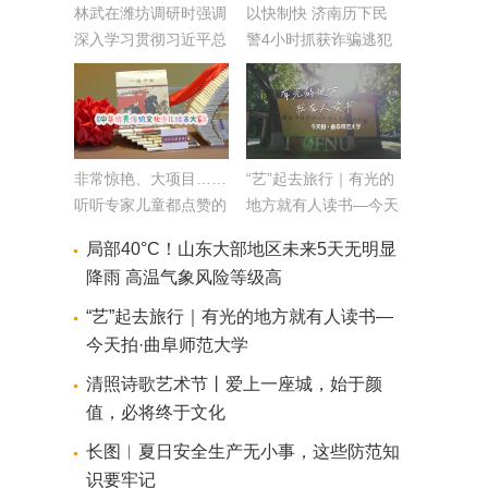
​林武在潍坊调研时强调
以快制快 济南历下民
深入学习贯彻习近平总
警4小时抓获诈骗逃犯
书记视察山东重要讲话
精神 更加奋发有为地
做好经济社会发展各项
工作
非常惊艳、大项目……
“艺”起去旅行｜有光的
听听专家儿童都点赞的
地方就有人读书—今天
绘本有什么特色
拍·曲阜师范大学
局部40°C！山东大部地区未来5天无明显
降雨 高温气象风险等级高
“艺”起去旅行｜有光的地方就有人读书—
今天拍·曲阜师范大学
清照诗歌艺术节丨爱上一座城，始于颜
值，必将终于文化
长图︱夏日安全生产无小事，这些防范知
识要牢记