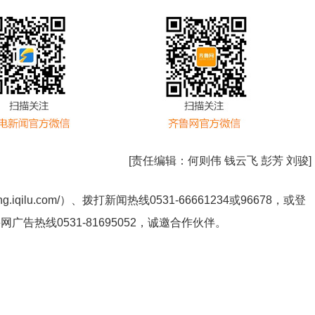
[责任编辑：
何则伟 钱云飞 彭芳 刘骏
]
ng.iqilu.com/
）、拨打新闻热线0531-66661234或96678，或登
鲁网广告热线
0531-81695052
，诚邀合作伙伴。