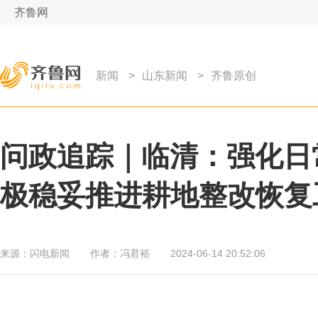
齐鲁网
新闻
>
山东新闻
>
齐鲁原创
问政追踪｜临清：强化日常
极稳妥推进耕地整改恢复
来源：
闪电新闻
作者：
冯君裕
2024-06-14 20:52:06