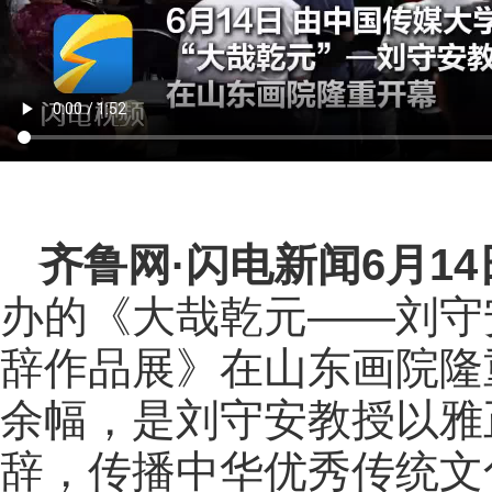
齐鲁网
·闪电新闻6月1
办的《大哉乾元——刘守
辞作品展》在山东画院隆
余幅，是刘守安教授以雅
辞，传播中华优秀传统文