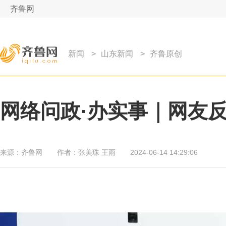
齐鲁网
新闻
>
山东新闻
>
齐鲁原创
网络问政·办实事｜网友
来源：
齐鲁网
作者：
张美珠 王雨
2024-06-14 14:29:06