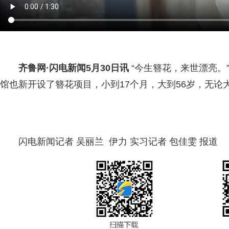
齐鲁网
·闪电新闻5月30日讯
“今生簪花，来世漂亮
馆也新开设了簪花项目，小到17个月，大到56岁，无
闪电新闻记者 吴丽兰 伊力 实习记者 包佳雯 报道