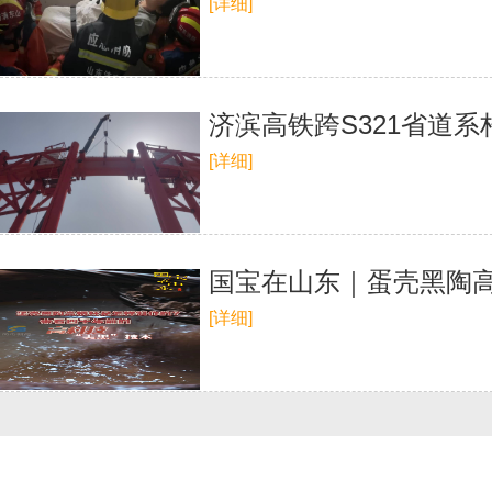
[详细]
济滨高铁跨S321省道
[详细]
国宝在山东｜蛋壳黑陶高
[详细]