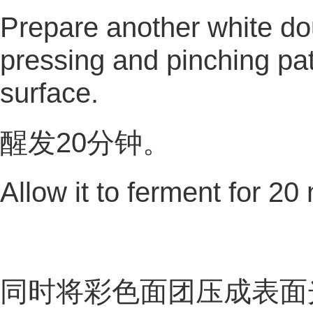
Prepare another white do
pressing and pinching pat
surface.
醒发20分钟。
Allow it to ferment for 20
同时将彩色面团压成表面