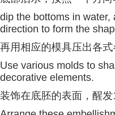
dip the bottoms in water, 
direction to form the sha
再用相应的模具压出各式
Use various molds to sha
decorative elements.
装饰在底胚的表面，醒发
Arrange these embellish