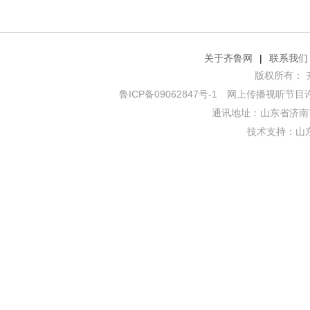
关于齐鲁网
|
联系我们
版权所有： 齐鲁网
鲁ICP备09062847号-1
网上传播视听节目许可证
通讯地址：山东省济南市
技术支持：
山