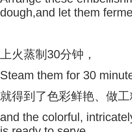
dough,and let them ferme
上火蒸制30分钟，
Steam them for 30 minut
就得到了色彩鲜艳、做工
and the colorful, intrica
is ready to serve.