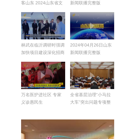
客山东 2024山东省文
新闻联播完整版
旅产业高质量发展大会
在临沂开幕 林武出席
并宣布开幕 周乃翔致
辞
林武在临沂调研时强调
2024年04月26日山东
加快项目建设深化招商
新闻联播完整版
引资 坚定不移推动绿
色低碳高质量发展
万名医护进社区 专家
全省基层治理“小马拉
义诊惠民生
大车”突出问题专项整
治动员部署会议召开