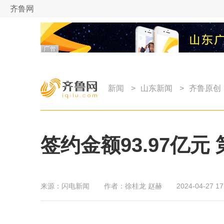
齐鲁网
新闻
>
山东新闻
>
齐鲁原创
签约金额93.97亿
来源：
闪电新闻
作者：
徐桂龙 赵赫
2024-04-27 17