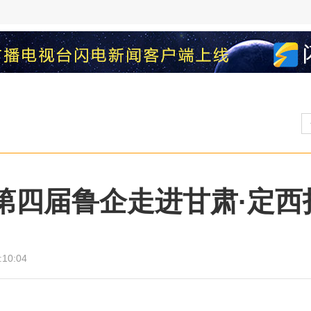
元 第四届鲁企走进甘肃·定
:10:04