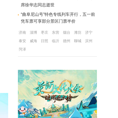
席徐华志同志逝世
“曲阜尼山号”特色专线列车开行，五一前
凭车票可享部分景区门票半价
济南
淄博
枣庄
东营
烟台
潍坊
济宁
泰安
威海
日照
临沂
德州
聊城
滨州
菏泽