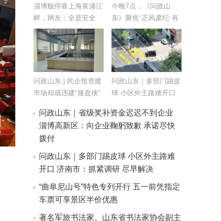
淄博舰停靠上海黄浦江
今晚7点，《问政山
畔，网友：全是安全
东》聚焦“正风肃纪·有
感！
力监督——护航优化营
商环境”
问政山东 | 民企投资建
问政山东｜多部门踢皮
市场却成违建“接盘侠”
球 小区外主路难开口
青岛市：全链条梳理
济南市：抓紧调研 尽
问政山东｜省级奖补资金迟迟不到企业
帮助企业解决问题
早解决
淄博高新区：向企业鞠躬致歉 承诺尽快
拨付
问政山东｜多部门踢皮球 小区外主路难
开口 济南市：抓紧调研 尽早解决
“曲阜尼山号”特色专列开行 五一前凭指定
车票可享景区半价优惠
著名军旅书法家、山东省书法家协会副主