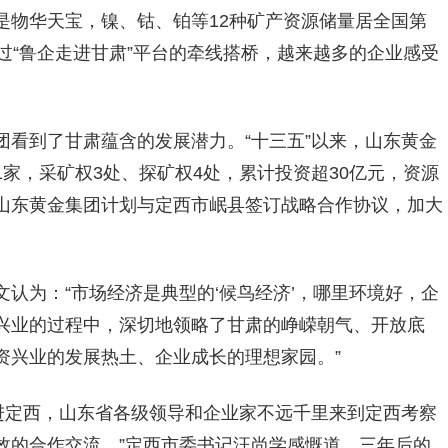
是物华天宝，镍、钴、铂等12种矿产资源储量居全国第
过“鲁企走进甘肃”平台的牵线搭桥，越来越多的企业感受
团看到了甘肃蕴含的发展潜力。“十三五”以来，山东黄金
家，采矿权3处、探矿权4处，累计投资超30亿元，资源
山东黄金集团计划与定西市岷县签订战略合作协议，加大
认为：“市场经济是典型的‘候鸟经济’，哪里环境好，企
兴业的过程中，深切地领略了甘肃的峥嵘朝气、开放底
资兴业的发展热土、企业成长的理想家园。”
走进定西，山东省各级领导和企业家不远千里来到定西考察
效的合作交流。”定西市委书记汪尚学感慨道，三年后的