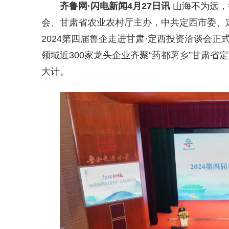
齐鲁网
·闪电新闻4月27日讯
山海不为远，
会、甘肃省农业农村厅主办，中共定西市委、
2024第四届鲁企走进甘肃·定西投资洽谈会
领域近300家龙头企业齐聚“药都薯乡”甘肃
大计。